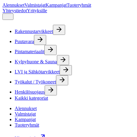
Alennukset
Valmistajat
Kampanjat
Tuoteryhmät
Yhteystiedot
Yrityksille
Rakennustarvikkeet
Puutavara
Pintamateriaalit
Kylpyhuone & Sauna
LVI ja Sähkötarvikkeet
Työkalut / Työkoneet
Henkilösuojaus
Kaikki kategoriat
Alennukset
Valmistajat
Kampanjat
Tuoteryhmät