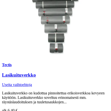
Tectis
Lasikuituverkko
Useita vaihtoehtoja
Lasikuituverkko on kudottua pinnoitettua erikoisverkkoa kevyeen
käyttöön. Lasikuituverkko soveltuu erinomaisesti mm.
räystäslaudoituksen ja tuuletusaukkojen...
alk.
6,40 €