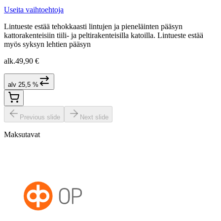
Useita vaihtoehtoja
Lintueste estää tehokkaasti lintujen ja pieneläinten pääsyn
kattorakenteisiin tiili- ja peltirakenteisilla katoilla. Lintueste estää
myös syksyn lehtien pääsyn
alk.
49,90 €
alv 25,5 %
Previous slide
Next slide
Maksutavat