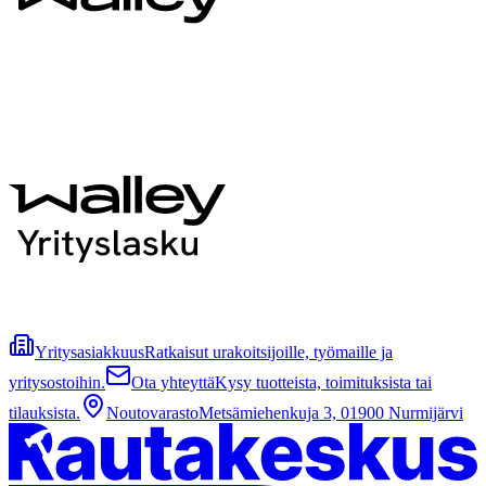
Yritysasiakkuus
Ratkaisut urakoitsijoille, työmaille ja
yritysostoihin.
Ota yhteyttä
Kysy tuotteista, toimituksista tai
tilauksista.
Noutovarasto
Metsämiehenkuja 3, 01900 Nurmijärvi