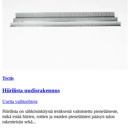
Tectis
Hiirilista uudisrakennus
Useita vaihtoehtoja
Hiirilista on sähkösinkitystä teräksestä valmistettu pieneläineste,
mikä estää hiirien, rottien ja muiden pieneläinten pääsyn talon
rakenteisiin sekä...