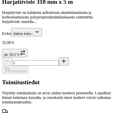
Harjatiiviste 310 mm x 5 m
Harjatiiviste on kahdesta aallotetusta alumiininauhasta ja
korkealaatuisesta polypropeenikuitukankaasta valmistettu
harjatiiviste suurella...
Koko
Valitse koko...
32,90 €
alv 25,5 %
Ostoskoriin
Toimitustiedot
Näytetty toimituskulu on arvio yhden tuotteen perusteella. Lopulliset
hinnat lasketaan kassalla, ja ostoskorin muut tuotteet voivat vaikuttaa
toimitusmaksuihin.