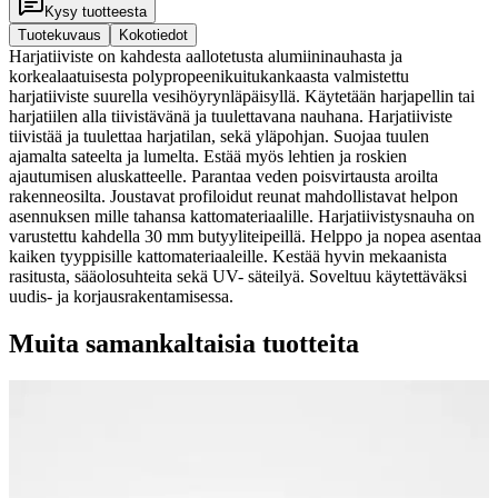
Kysy tuotteesta
Tuotekuvaus
Kokotiedot
Harjatiiviste on kahdesta aallotetusta alumiininauhasta ja
korkealaatuisesta polypropeenikuitukankaasta valmistettu
harjatiiviste suurella vesihöyrynläpäisyllä. Käytetään harjapellin tai
harjatiilen alla tiivistävänä ja tuulettavana nauhana. Harjatiiviste
tiivistää ja tuulettaa harjatilan, sekä yläpohjan. Suojaa tuulen
ajamalta sateelta ja lumelta. Estää myös lehtien ja roskien
ajautumisen aluskatteelle. Parantaa veden poisvirtausta aroilta
rakenneosilta. Joustavat profiloidut reunat mahdollistavat helpon
asennuksen mille tahansa kattomateriaalille. Harjatiivistysnauha on
varustettu kahdella 30 mm butyyliteipeillä. Helppo ja nopea asentaa
kaiken tyyppisille kattomateriaaleille. Kestää hyvin mekaanista
rasitusta, sääolosuhteita sekä UV- säteilyä. Soveltuu käytettäväksi
uudis- ja korjausrakentamisessa.
Muita samankaltaisia tuotteita