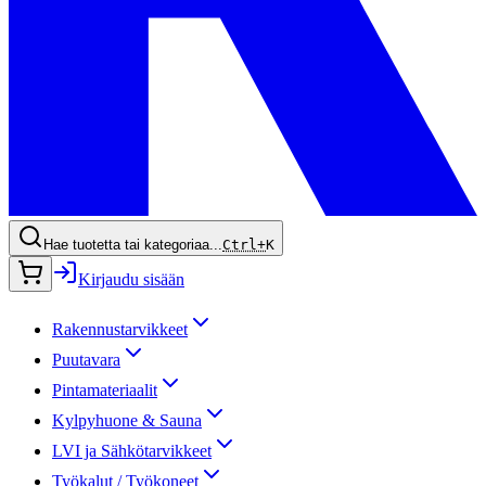
Hae tuotetta tai kategoriaa...
Ctrl+
K
Kirjaudu sisään
Rakennustarvikkeet
Puutavara
Pintamateriaalit
Kylpyhuone & Sauna
LVI ja Sähkötarvikkeet
Työkalut / Työkoneet