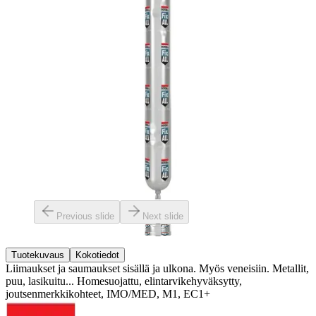
Previous slide
Next slide
Tuotekuvaus
Kokotiedot
Liimaukset ja saumaukset sisällä ja ulkona. Myös veneisiin. Metallit,
puu, lasikuitu... Homesuojattu, elintarvikehyväksytty,
joutsenmerkkikohteet, IMO/MED, M1, EC1+