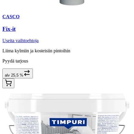
CASCO
Fix-it
Useita vaihtoehtoja
Liima kylmiin ja kosteisiin pintoihin
Pyydä tarjous
alv 25,5 %