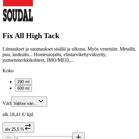
Fix All High Tack
Liimaukset ja saumaukset sisällä ja ulkona. Myös veneisiin. Metallit,
puu, lasikuitu... Homesuojattu, elintarvikehyväksytty,
joutsenmerkkikohteet, IMO/MED,...
Koko
290 ml
600 ml
Väri
Valitse väri...
alk.
18,41 €
/
kpl
alv 25,5 %