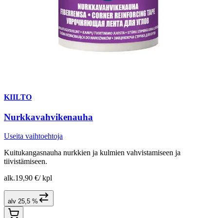
KIILTO
Nurkkavahvikenauha
Useita vaihtoehtoja
Kuitukangasnauha nurkkien ja kulmien vahvistamiseen ja
tiivistämiseen.
alk.
19,90 €
/
kpl
alv 25,5 %