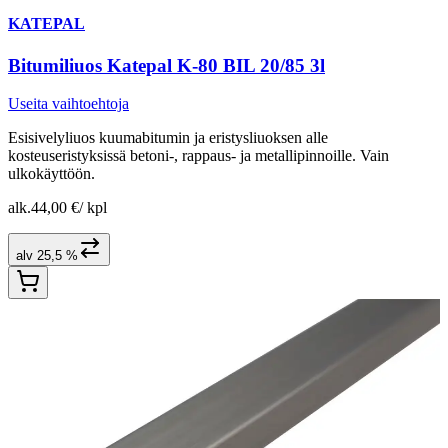
KATEPAL
Bitumiliuos Katepal K-80 BIL 20/85 3l
Useita vaihtoehtoja
Esisivelyliuos kuumabitumin ja eristysliuoksen alle
kosteuseristyksissä betoni-, rappaus- ja metallipinnoille. Vain
ulkokäyttöön.
alk.
44,00 €
/
kpl
alv 25,5 %