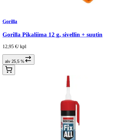
Gorilla
Gorilla Pikaliima 12 g, sivellin + suutin
12,95 €
/
kpl
alv 25,5 %