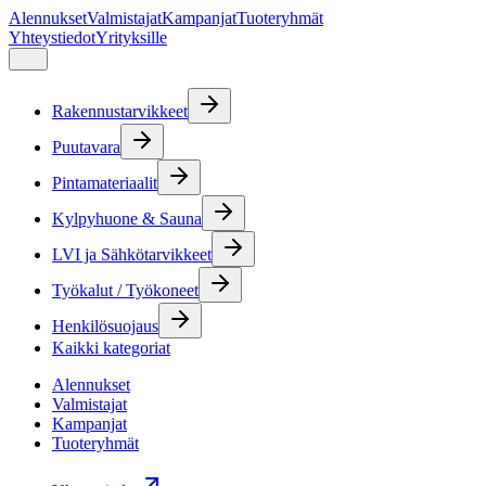
Alennukset
Valmistajat
Kampanjat
Tuoteryhmät
Yhteystiedot
Yrityksille
Rakennustarvikkeet
Puutavara
Pintamateriaalit
Kylpyhuone & Sauna
LVI ja Sähkötarvikkeet
Työkalut / Työkoneet
Henkilösuojaus
Kaikki kategoriat
Alennukset
Valmistajat
Kampanjat
Tuoteryhmät