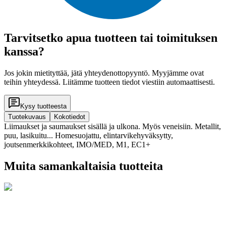
Tarvitsetko apua tuotteen tai toimituksen
kanssa?
Jos jokin mietityttää, jätä yhteydenottopyyntö. Myyjämme ovat
teihin yhteydessä. Liitämme tuotteen tiedot viestiin automaattisesti.
Kysy tuotteesta
Tuotekuvaus
Kokotiedot
Liimaukset ja saumaukset sisällä ja ulkona. Myös veneisiin. Metallit,
puu, lasikuitu... Homesuojattu, elintarvikehyväksytty,
joutsenmerkkikohteet, IMO/MED, M1, EC1+
Muita samankaltaisia tuotteita