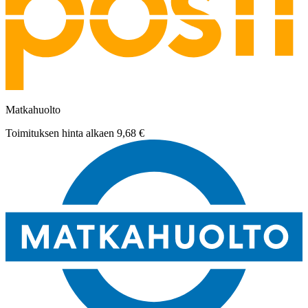
Matkahuolto
Toimituksen hinta alkaen
9,68 €