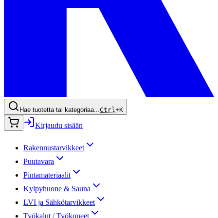
Hae tuotetta tai kategoriaa...
Ctrl+
K
Kirjaudu sisään
Rakennustarvikkeet
Puutavara
Pintamateriaalit
Kylpyhuone & Sauna
LVI ja Sähkötarvikkeet
Työkalut / Työkoneet