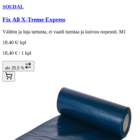
SOUDAL
Fix All X-Treme Express
Välitön ja luja tartunta, ei vaadi tuentaa ja kuivuu nopeasti. M1
18,40 €
/
kpl
18,40 € /
1 kpl
alv 25,5 %