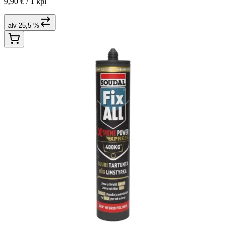
9,90 € /
1 kpl
alv 25,5 %