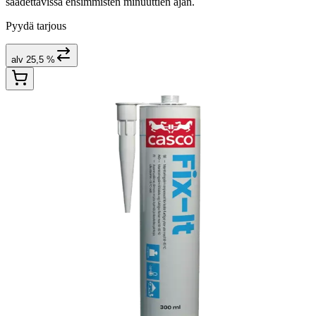
säädettävissä ensimmisten minuuttien ajan.
Pyydä tarjous
alv 25,5 %