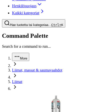
Henkilösuojaus
Kaikki kategoriat
Hae tuotetta tai kategoriaa...
Ctrl+
K
Command Palette
Search for a command to run...
More
Liimat, massat & saumavaahdot
Liimat