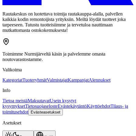
Rautakeskus on luotettava toimija rautakauppa-alalla, palvellen
kaikkia kodin remontoijista yrityksiin. Meiltä löydät tuotteet joka
tarpeeseen. Tutustu tuotteisiimme ja tervetuloa nauttimaan
mutkattomasta ostokokemuksesta!
Toimimme Nurmijärveltä käsin ja palvelemme omasta
noutovarastostamme.
Valikoima
Kategoriat
Tuoteryhmät
Valmistajat
Kampanjat
Alennukset
Info
Tietoa meistä
Maksutavat
Usein kysytyt
kysymykset
Tietosuojaseloste
Evästekäytäntö
Käyttöehdot
Tilaus- ja
toimitusehdot
Evästeasetukset
Asetukset