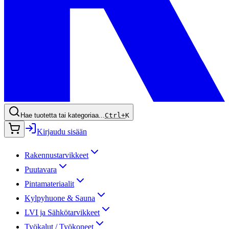
Hae tuotetta tai kategoriaa...
Ctrl+
K
Kirjaudu sisään
Rakennustarvikkeet
Puutavara
Pintamateriaalit
Kylpyhuone & Sauna
LVI ja Sähkötarvikkeet
Työkalut / Työkoneet