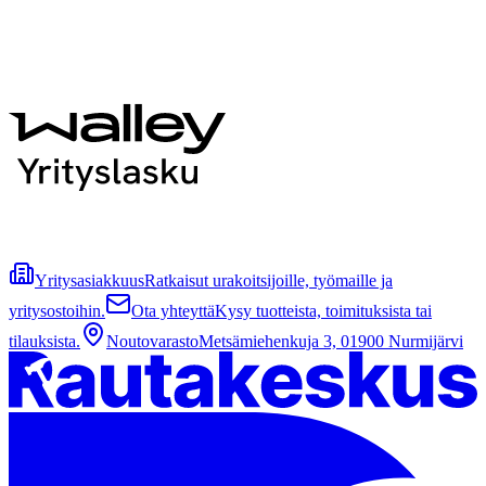
Yritysasiakkuus
Ratkaisut urakoitsijoille, työmaille ja
yritysostoihin.
Ota yhteyttä
Kysy tuotteista, toimituksista tai
tilauksista.
Noutovarasto
Metsämiehenkuja 3, 01900 Nurmijärvi