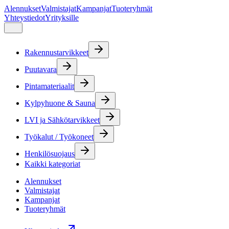
Alennukset
Valmistajat
Kampanjat
Tuoteryhmät
Yhteystiedot
Yrityksille
Rakennustarvikkeet
Puutavara
Pintamateriaalit
Kylpyhuone & Sauna
LVI ja Sähkötarvikkeet
Työkalut / Työkoneet
Henkilösuojaus
Kaikki kategoriat
Alennukset
Valmistajat
Kampanjat
Tuoteryhmät