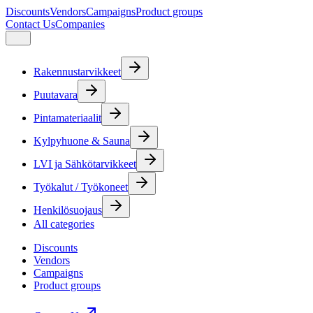
Discounts
Vendors
Campaigns
Product groups
Contact Us
Companies
Rakennustarvikkeet
Puutavara
Pintamateriaalit
Kylpyhuone & Sauna
LVI ja Sähkötarvikkeet
Työkalut / Työkoneet
Henkilösuojaus
All categories
Discounts
Vendors
Campaigns
Product groups