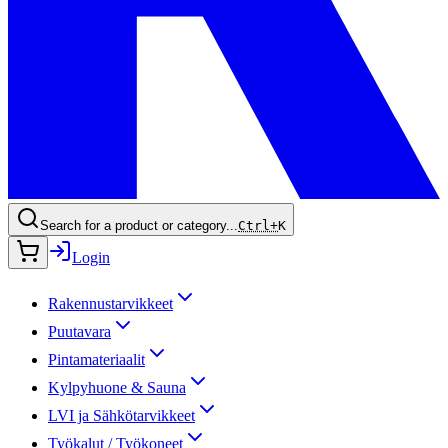
Search for a product or category...
Ctrl+
K
Login
Rakennustarvikkeet
Puutavara
Pintamateriaalit
Kylpyhuone & Sauna
LVI ja Sähkötarvikkeet
Työkalut / Työkoneet