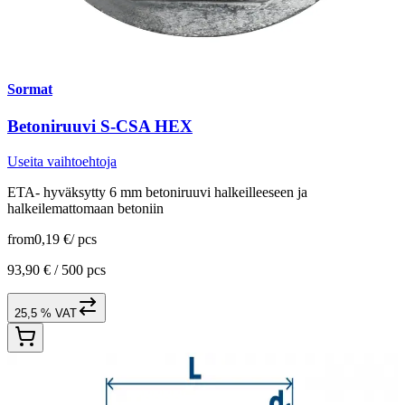
Sormat
Betoniruuvi S-CSA HEX
Useita vaihtoehtoja
ETA- hyväksytty 6 mm betoniruuvi halkeilleeseen ja
halkeilemattomaan betoniin
from
0,19 €
/
pcs
93,90 € /
500 pcs
25,5 % VAT