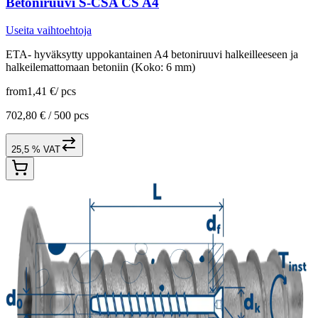
Betoniruuvi S-CSA CS A4
Useita vaihtoehtoja
ETA- hyväksytty uppokantainen A4 betoniruuvi halkeilleeseen ja
halkeilemattomaan betoniin (Koko: 6 mm)
from
1,41 €
/
pcs
702,80 € /
500 pcs
25,5 % VAT