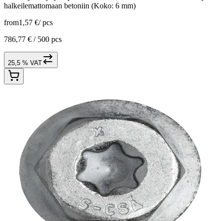
halkeilemattomaan betoniin (Koko: 6 mm)
from
1,57 €
/
pcs
786,77 € /
500 pcs
25,5 % VAT