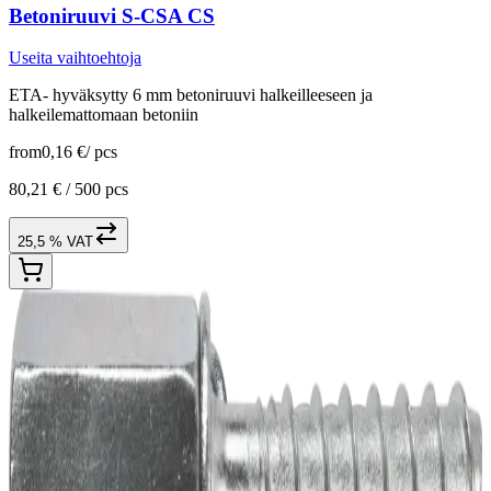
Betoniruuvi S-CSA CS
Useita vaihtoehtoja
ETA- hyväksytty 6 mm betoniruuvi halkeilleeseen ja
halkeilemattomaan betoniin
from
0,16 €
/
pcs
80,21 € /
500 pcs
25,5 % VAT