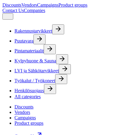
Discounts
Vendors
Campaigns
Product groups
Contact Us
Companies
Rakennustarvikkeet
Puutavara
Pintamateriaalit
Kylpyhuone & Sauna
LVI ja Sähkötarvikkeet
Työkalut / Työkoneet
Henkilösuojaus
All categories
Discounts
Vendors
Campaigns
Product groups