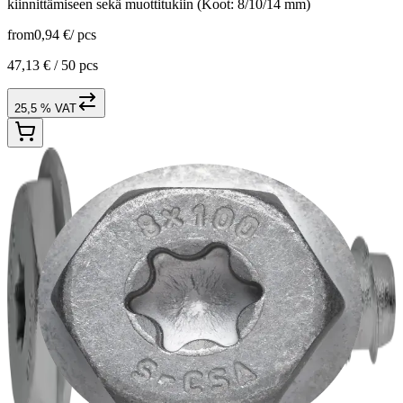
kiinnittämiseen sekä muottitukiin (Koot: 8/10/14 mm)
from
0,94 €
/
pcs
47,13 € /
50 pcs
25,5 % VAT