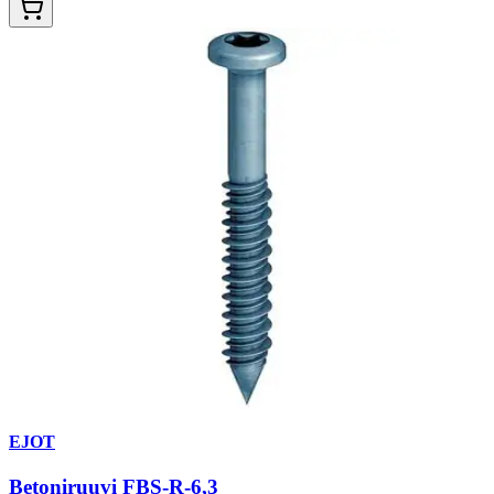
EJOT
Betoniruuvi FBS-R-6,3