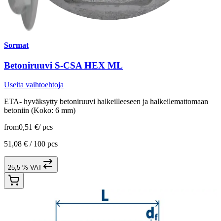
Sormat
Betoniruuvi S-CSA HEX ML
Useita vaihtoehtoja
ETA- hyväksytty betoniruuvi halkeilleeseen ja halkeilemattomaan
betoniin (Koko: 6 mm)
from
0,51 €
/
pcs
51,08 € /
100 pcs
25,5 % VAT