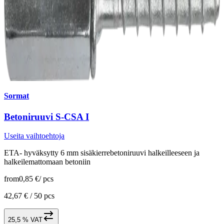
Sormat
Betoniruuvi S-CSA I
Useita vaihtoehtoja
ETA- hyväksytty 6 mm sisäkierrebetoniruuvi halkeilleeseen ja
halkeilemattomaan betoniin
from
0,85 €
/
pcs
42,67 € /
50 pcs
25,5 % VAT