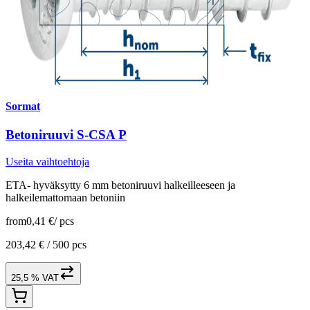
Sormat
Betoniruuvi S-CSA P
Useita vaihtoehtoja
ETA- hyväksytty 6 mm betoniruuvi halkeilleeseen ja
halkeilemattomaan betoniin
from
0,41 €
/
pcs
203,42 € /
500 pcs
25,5 % VAT