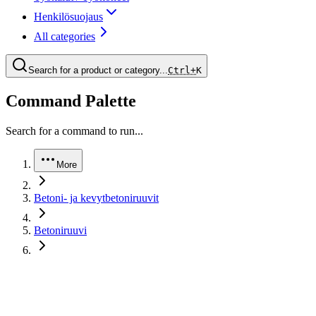
Henkilösuojaus
All categories
Search for a product or category...
Ctrl+
K
Command Palette
Search for a command to run...
More
Betoni- ja kevytbetoniruuvit
Betoniruuvi