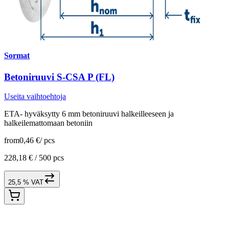
Sormat
Betoniruuvi S-CSA P (FL)
Useita vaihtoehtoja
ETA- hyväksytty 6 mm betoniruuvi halkeilleeseen ja
halkeilemattomaan betoniin
from
0,46 €
/
pcs
228,18 € /
500 pcs
25,5 % VAT