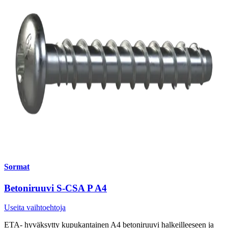
Sormat
Betoniruuvi S-CSA P A4
Useita vaihtoehtoja
ETA- hyväksytty kupukantainen A4 betoniruuvi halkeilleeseen ja