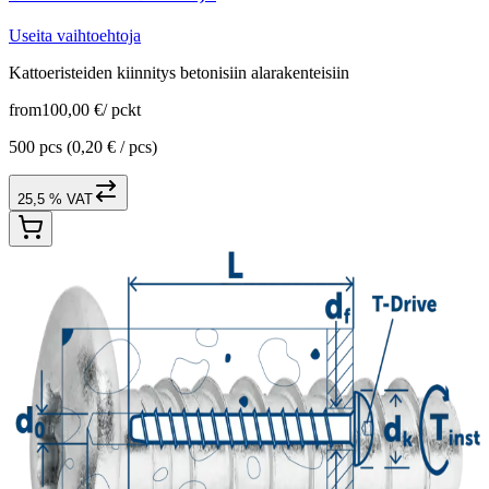
Useita vaihtoehtoja
Kattoeristeiden kiinnitys betonisiin alarakenteisiin
from
100,00 €
/
pckt
500 pcs
(0,20 € / pcs)
25,5 % VAT