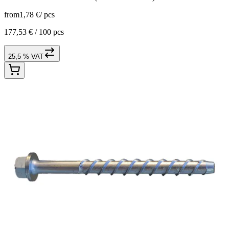
from
1,78 €
/
pcs
177,53 € /
100 pcs
25,5 % VAT