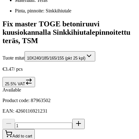
Materiaali: Teräs
Pinta, pinnoite: Sinkkihiutale
Fix master TOGE betoniruuvi
kuusiokannalla Sinkkihiutalepinnoitettu
teräs, TSM
Tuote mitat
10X240/185/165/155 (pkt 25 kpl)
€3.47
/
pcs
25.5% VAT
Available
Product code
:
87963502
EAN
:
4260116921231
Add to cart