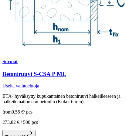
Sormat
Betoniruuvi S-CSA P ML
Useita vaihtoehtoja
ETA- hyväksytty kupukantainen betoniruuvi halkeilleeseen ja
halkeilemattomaan betoniin (Koko: 6 mm)
from
0,55 €
/
pcs
273,82 € /
500 pcs