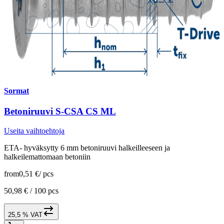
Sormat
Betoniruuvi S-CSA CS ML
Useita vaihtoehtoja
ETA- hyväksytty 6 mm betoniruuvi halkeilleeseen ja
halkeilemattomaan betoniin
from
0,51 €
/
pcs
50,98 € /
100 pcs
25,5 % VAT