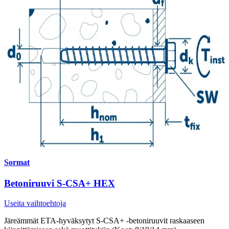
Sormat
Betoniruuvi S-CSA+ HEX
Useita vaihtoehtoja
Järeämmät ETA-hyväksytyt S-CSA+ -betoniruuvit raskaaseen