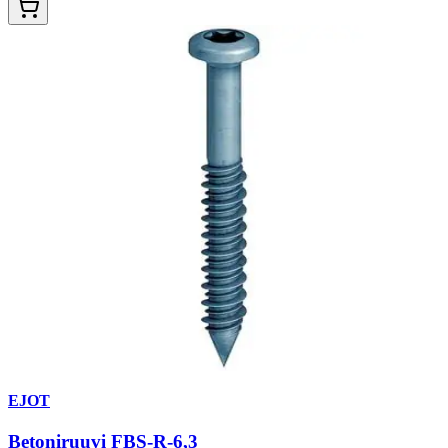
EJOT
Betoniruuvi FBS-R-6,3