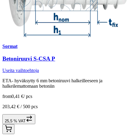
Sormat
Betoniruuvi S-CSA P
Useita vaihtoehtoja
ETA- hyväksytty 6 mm betoniruuvi halkeilleeseen ja
halkeilemattomaan betoniin
from
0,41 €
/
pcs
203,42 € /
500 pcs
25,5 % VAT