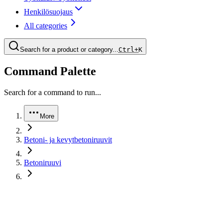
Henkilösuojaus
All categories
Search for a product or category...
Ctrl+
K
Command Palette
Search for a command to run...
More
Betoni- ja kevytbetoniruuvit
Betoniruuvi