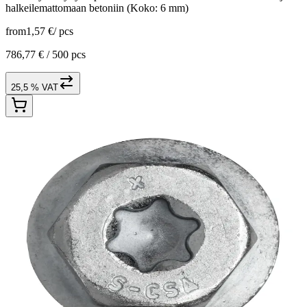
halkeilemattomaan betoniin (Koko: 6 mm)
from
1,57 €
/
pcs
786,77 € /
500 pcs
25,5 % VAT