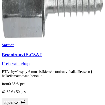
Sormat
Betoniruuvi S-CSA I
Useita vaihtoehtoja
ETA- hyväksytty 6 mm sisäkierrebetoniruuvi halkeilleeseen ja
halkeilemattomaan betoniin
from
0,85 €
/
pcs
42,67 € /
50 pcs
25,5 % VAT