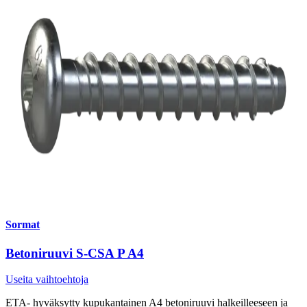
Sormat
Betoniruuvi S-CSA P A4
Useita vaihtoehtoja
ETA- hyväksytty kupukantainen A4 betoniruuvi halkeilleeseen ja