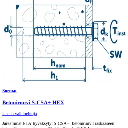
Sormat
Betoniruuvi S-CSA+ HEX
Useita vaihtoehtoja
Järeämmät ETA-hyväksytyt S-CSA+ -betoniruuvit raskaaseen