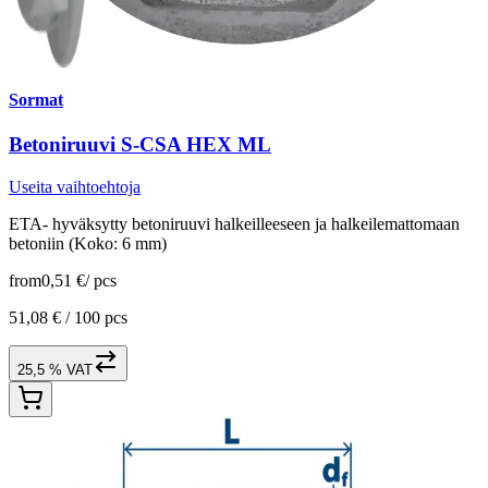
Sormat
Betoniruuvi S-CSA HEX ML
Useita vaihtoehtoja
ETA- hyväksytty betoniruuvi halkeilleeseen ja halkeilemattomaan
betoniin (Koko: 6 mm)
from
0,51 €
/
pcs
51,08 € /
100 pcs
25,5 % VAT