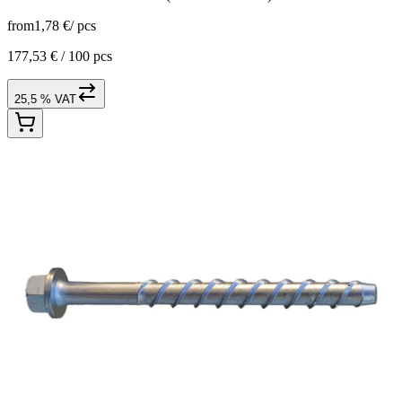
from
1,78 €
/
pcs
177,53 € /
100 pcs
25,5 % VAT