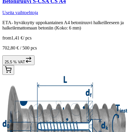
Betoniruuvi S-CSA CS A4
Useita vaihtoehtoja
ETA- hyväksytty uppokantainen A4 betoniruuvi halkeilleeseen ja
halkeilemattomaan betoniin (Koko: 6 mm)
from
1,41 €
/
pcs
702,80 € /
500 pcs
25,5 % VAT