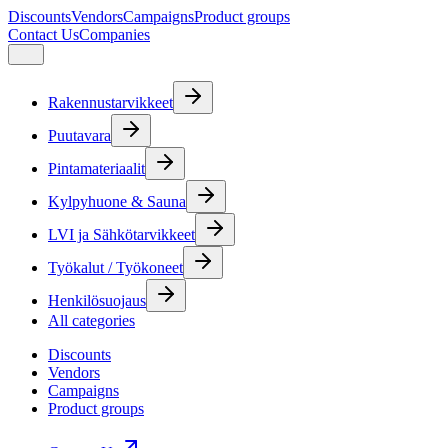
Discounts
Vendors
Campaigns
Product groups
Contact Us
Companies
Rakennustarvikkeet
Puutavara
Pintamateriaalit
Kylpyhuone & Sauna
LVI ja Sähkötarvikkeet
Työkalut / Työkoneet
Henkilösuojaus
All categories
Discounts
Vendors
Campaigns
Product groups