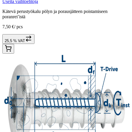
Useita vaihtoehtoja
Kätevä perustyökalu pölyn ja porausjätteen poistamiseen
poranrei’istä
7,50 €
/
pcs
25,5 % VAT