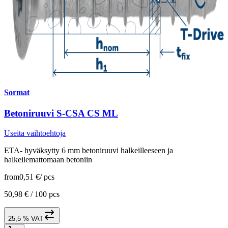
Sormat
Betoniruuvi S-CSA CS ML
Useita vaihtoehtoja
ETA- hyväksytty 6 mm betoniruuvi halkeilleeseen ja
halkeilemattomaan betoniin
from
0,51 €
/
pcs
50,98 € /
100 pcs
25,5 % VAT