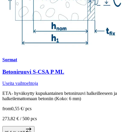
Sormat
Betoniruuvi S-CSA P ML
Useita vaihtoehtoja
ETA- hyväksytty kupukantainen betoniruuvi halkeilleeseen ja
halkeilemattomaan betoniin (Koko: 6 mm)
from
0,55 €
/
pcs
273,82 € /
500 pcs