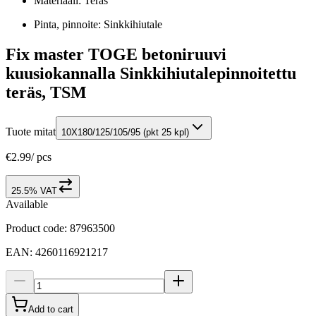
Materiaali: Teräs
Pinta, pinnoite: Sinkkihiutale
Fix master TOGE betoniruuvi
kuusiokannalla Sinkkihiutalepinnoitettu
teräs, TSM
Tuote mitat
10X180/125/105/95 (pkt 25 kpl)
€2.99
/
pcs
25.5% VAT
Available
Product code
:
87963500
EAN
:
4260116921217
Add to cart