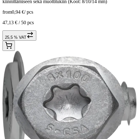
kiinnittämiseen sekä muottitukiin (Koot: 8/10/14 mm)
from
0,94 €
/
pcs
47,13 € /
50 pcs
25,5 % VAT