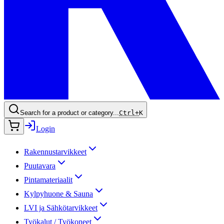
Search for a product or category...
Ctrl+
K
Login
Rakennustarvikkeet
Puutavara
Pintamateriaalit
Kylpyhuone & Sauna
LVI ja Sähkötarvikkeet
Työkalut / Työkoneet