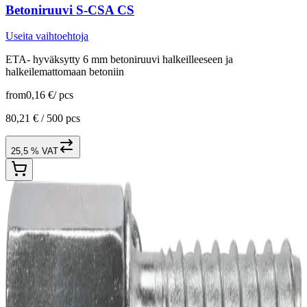
Betoniruuvi S-CSA CS
Useita vaihtoehtoja
ETA- hyväksytty 6 mm betoniruuvi halkeilleeseen ja
halkeilemattomaan betoniin
from
0,16 €
/
pcs
80,21 € /
500 pcs
25,5 % VAT