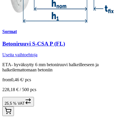
Sormat
Betoniruuvi S-CSA P (FL)
Useita vaihtoehtoja
ETA- hyväksytty 6 mm betoniruuvi halkeilleeseen ja
halkeilemattomaan betoniin
from
0,46 €
/
pcs
228,18 € /
500 pcs
25,5 % VAT