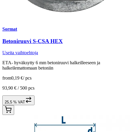
Sormat
Betoniruuvi S-CSA HEX
Useita vaihtoehtoja
ETA- hyväksytty 6 mm betoniruuvi halkeilleeseen ja
halkeilemattomaan betoniin
from
0,19 €
/
pcs
93,90 € /
500 pcs
25,5 % VAT