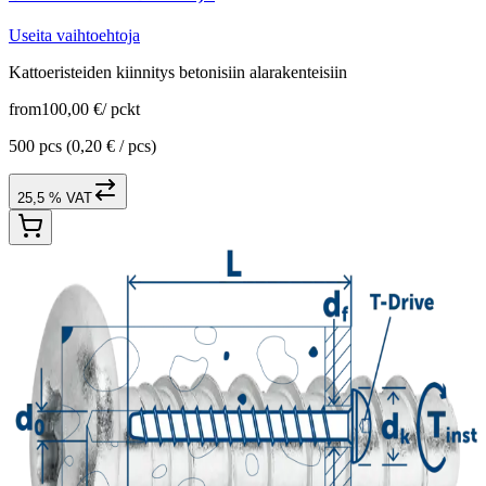
Useita vaihtoehtoja
Kattoeristeiden kiinnitys betonisiin alarakenteisiin
from
100,00 €
/
pckt
500 pcs
(0,20 € / pcs)
25,5 % VAT