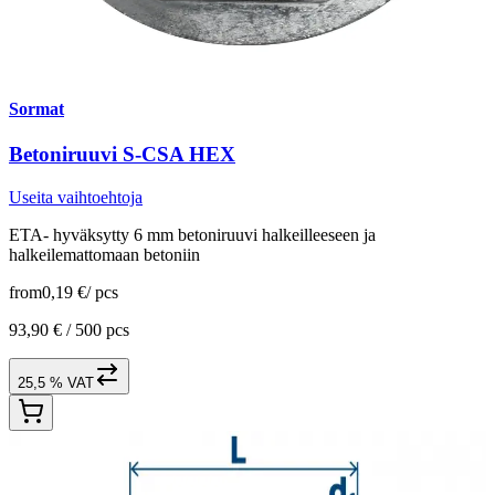
Sormat
Betoniruuvi S-CSA HEX
Useita vaihtoehtoja
ETA- hyväksytty 6 mm betoniruuvi halkeilleeseen ja
halkeilemattomaan betoniin
from
0,19 €
/
pcs
93,90 € /
500 pcs
25,5 % VAT