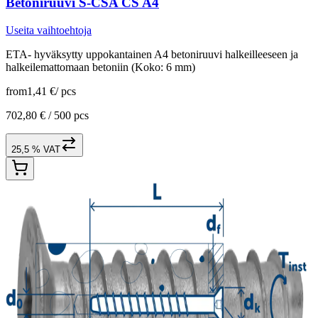
Betoniruuvi S-CSA CS A4
Useita vaihtoehtoja
ETA- hyväksytty uppokantainen A4 betoniruuvi halkeilleeseen ja
halkeilemattomaan betoniin (Koko: 6 mm)
from
1,41 €
/
pcs
702,80 € /
500 pcs
25,5 % VAT