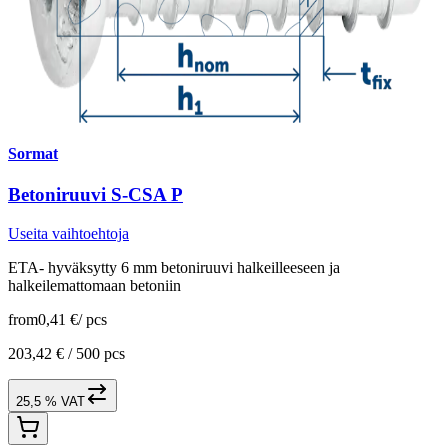
Sormat
Betoniruuvi S-CSA P
Useita vaihtoehtoja
ETA- hyväksytty 6 mm betoniruuvi halkeilleeseen ja
halkeilemattomaan betoniin
from
0,41 €
/
pcs
203,42 € /
500 pcs
25,5 % VAT