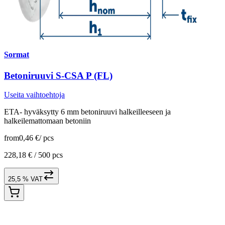
Sormat
Betoniruuvi S-CSA P (FL)
Useita vaihtoehtoja
ETA- hyväksytty 6 mm betoniruuvi halkeilleeseen ja
halkeilemattomaan betoniin
from
0,46 €
/
pcs
228,18 € /
500 pcs
25,5 % VAT