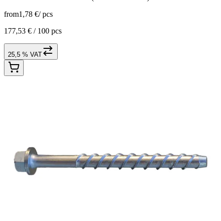
from
1,78 €
/
pcs
177,53 € /
100 pcs
25,5 % VAT