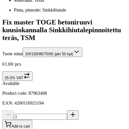
Materiaali: Teräs
Pinta, pinnoite: Sinkkihiutale
Fix master TOGE betoniruuvi
kuusiokannalla Sinkkihiutalepinnoitettu
teräs, TSM
Tuote mitat
10X150/95/75/65 (pkt 50 kpl)
€1.69
/
pcs
25.5% VAT
Available
Product code
:
87963498
EAN
:
4260116921194
Add to cart