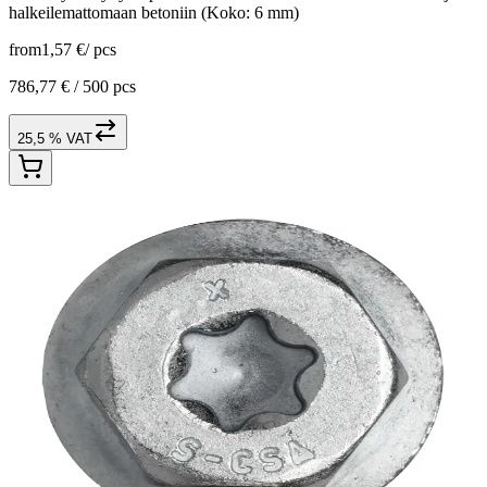
halkeilemattomaan betoniin (Koko: 6 mm)
from
1,57 €
/
pcs
786,77 € /
500 pcs
25,5 % VAT