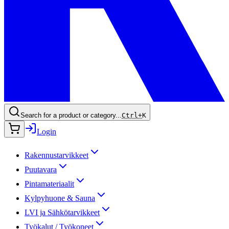
Search for a product or category...
Ctrl+
K
Login
Rakennustarvikkeet
Puutavara
Pintamateriaalit
Kylpyhuone & Sauna
LVI ja Sähkötarvikkeet
Työkalut / Työkoneet