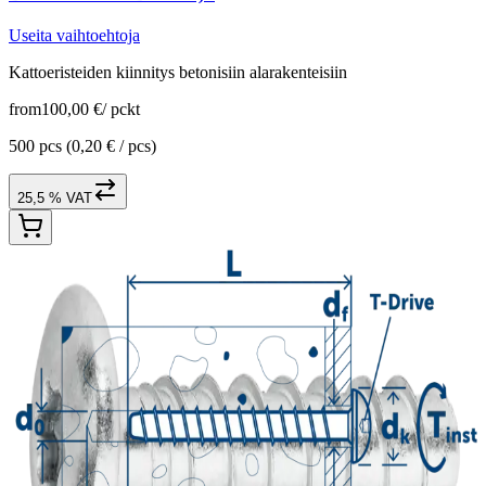
Useita vaihtoehtoja
Kattoeristeiden kiinnitys betonisiin alarakenteisiin
from
100,00 €
/
pckt
500 pcs
(0,20 € / pcs)
25,5 % VAT