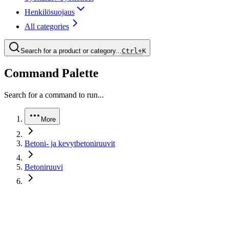
Henkilösuojaus
All categories
Search for a product or category...
Ctrl+
K
Command Palette
Search for a command to run...
More
Betoni- ja kevytbetoniruuvit
Betoniruuvi