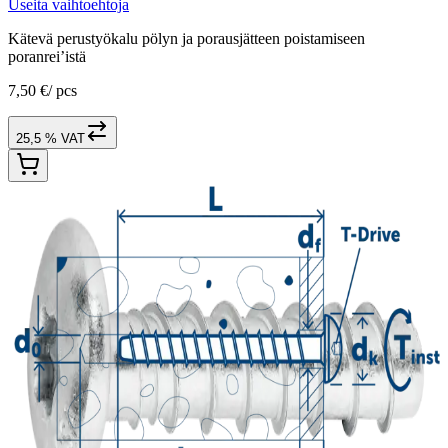
Useita vaihtoehtoja
Kätevä perustyökalu pölyn ja porausjätteen poistamiseen
poranrei’istä
7,50 €
/
pcs
25,5 % VAT