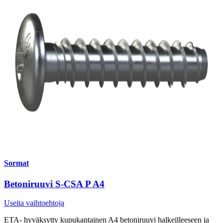
Sormat
Betoniruuvi S-CSA P A4
Useita vaihtoehtoja
ETA- hyväksytty kupukantainen A4 betoniruuvi halkeilleeseen ja