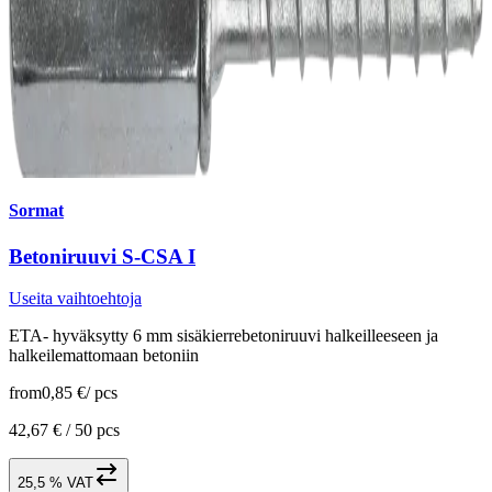
Sormat
Betoniruuvi S-CSA I
Useita vaihtoehtoja
ETA- hyväksytty 6 mm sisäkierrebetoniruuvi halkeilleeseen ja
halkeilemattomaan betoniin
from
0,85 €
/
pcs
42,67 € /
50 pcs
25,5 % VAT