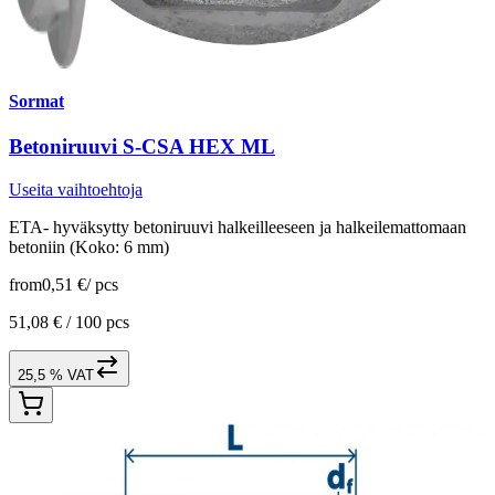
Sormat
Betoniruuvi S-CSA HEX ML
Useita vaihtoehtoja
ETA- hyväksytty betoniruuvi halkeilleeseen ja halkeilemattomaan
betoniin (Koko: 6 mm)
from
0,51 €
/
pcs
51,08 € /
100 pcs
25,5 % VAT