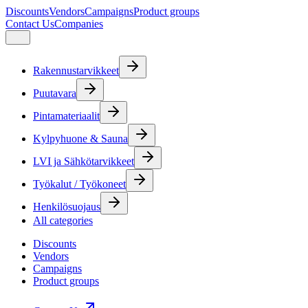
Discounts
Vendors
Campaigns
Product groups
Contact Us
Companies
Rakennustarvikkeet
Puutavara
Pintamateriaalit
Kylpyhuone & Sauna
LVI ja Sähkötarvikkeet
Työkalut / Työkoneet
Henkilösuojaus
All categories
Discounts
Vendors
Campaigns
Product groups