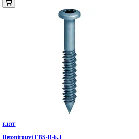
EJOT
Betoniruuvi FBS-R-6,3