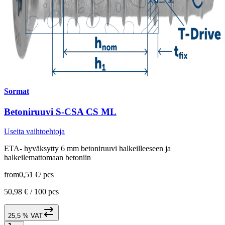
Sormat
Betoniruuvi S-CSA CS ML
Useita vaihtoehtoja
ETA- hyväksytty 6 mm betoniruuvi halkeilleeseen ja
halkeilemattomaan betoniin
from
0,51 €
/
pcs
50,98 € /
100 pcs
25,5 % VAT