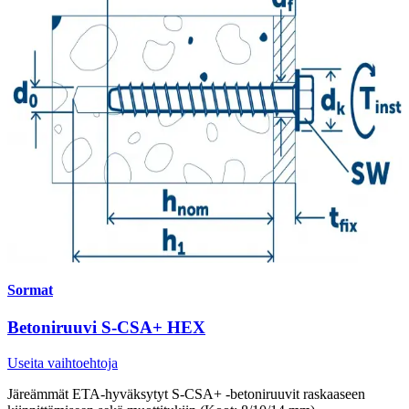
Sormat
Betoniruuvi S-CSA+ HEX
Useita vaihtoehtoja
Järeämmät ETA-hyväksytyt S-CSA+ -betoniruuvit raskaaseen