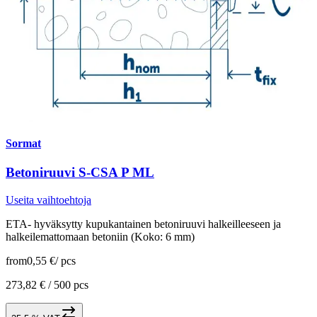
Sormat
Betoniruuvi S-CSA P ML
Useita vaihtoehtoja
ETA- hyväksytty kupukantainen betoniruuvi halkeilleeseen ja
halkeilemattomaan betoniin (Koko: 6 mm)
from
0,55 €
/
pcs
273,82 € /
500 pcs