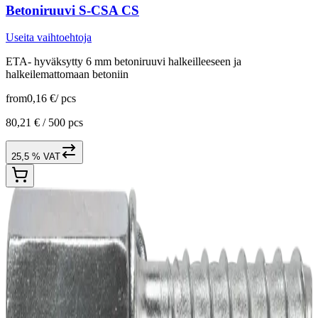
Betoniruuvi S-CSA CS
Useita vaihtoehtoja
ETA- hyväksytty 6 mm betoniruuvi halkeilleeseen ja
halkeilemattomaan betoniin
from
0,16 €
/
pcs
80,21 € /
500 pcs
25,5 % VAT