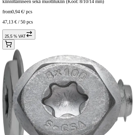
kiinnittämiseen sekä muottitukiin (Koot: 8/10/14 mm)
from
0,94 €
/
pcs
47,13 € /
50 pcs
25,5 % VAT