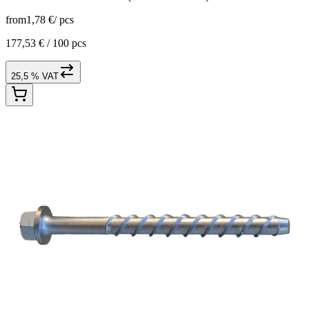
from
1,78 €
/
pcs
177,53 € /
100 pcs
25,5 % VAT