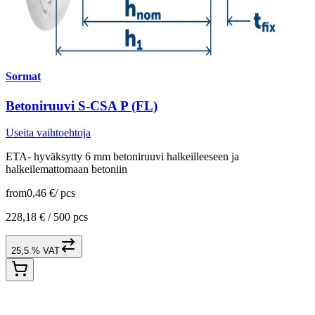
Sormat
Betoniruuvi S-CSA P (FL)
Useita vaihtoehtoja
ETA- hyväksytty 6 mm betoniruuvi halkeilleeseen ja
halkeilemattomaan betoniin
from
0,46 €
/
pcs
228,18 € /
500 pcs
25,5 % VAT