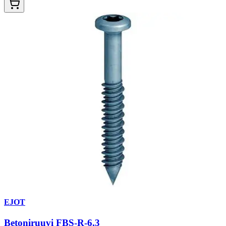
EJOT
Betoniruuvi FBS-R-6,3