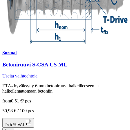
Sormat
Betoniruuvi S-CSA CS ML
Useita vaihtoehtoja
ETA- hyväksytty 6 mm betoniruuvi halkeilleeseen ja
halkeilemattomaan betoniin
from
0,51 €
/
pcs
50,98 € /
100 pcs
25,5 % VAT