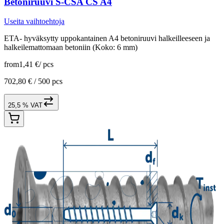
Betoniruuvi S-CSA CS A4
Useita vaihtoehtoja
ETA- hyväksytty uppokantainen A4 betoniruuvi halkeilleeseen ja
halkeilemattomaan betoniin (Koko: 6 mm)
from
1,41 €
/
pcs
702,80 € /
500 pcs
25,5 % VAT