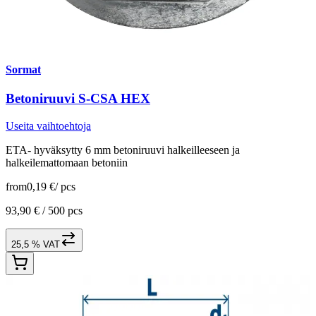
Sormat
Betoniruuvi S-CSA HEX
Useita vaihtoehtoja
ETA- hyväksytty 6 mm betoniruuvi halkeilleeseen ja
halkeilemattomaan betoniin
from
0,19 €
/
pcs
93,90 € /
500 pcs
25,5 % VAT