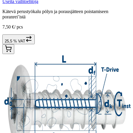
Useita vaihtoehtoja
Kätevä perustyökalu pölyn ja porausjätteen poistamiseen
poranrei’istä
7,50 €
/
pcs
25,5 % VAT