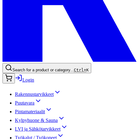
Search for a product or category...
Ctrl+
K
Login
Rakennustarvikkeet
Puutavara
Pintamateriaalit
Kylpyhuone & Sauna
LVI ja Sähkötarvikkeet
Työkalut / Työkoneet