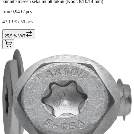
kiinnittämiseen sekä muottitukiin (Koot: 8/10/14 mm)
from
0,94 €
/
pcs
47,13 € /
50 pcs
25,5 % VAT