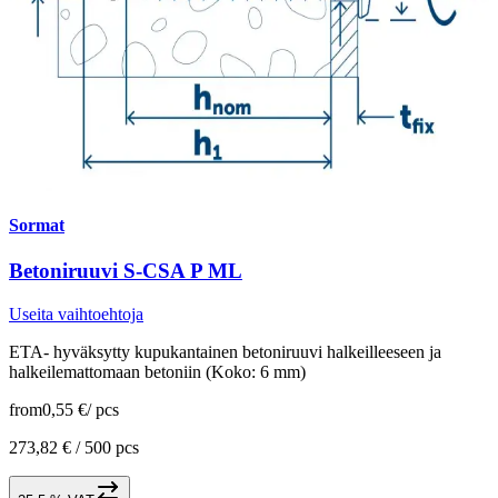
Sormat
Betoniruuvi S-CSA P ML
Useita vaihtoehtoja
ETA- hyväksytty kupukantainen betoniruuvi halkeilleeseen ja
halkeilemattomaan betoniin (Koko: 6 mm)
from
0,55 €
/
pcs
273,82 € /
500 pcs