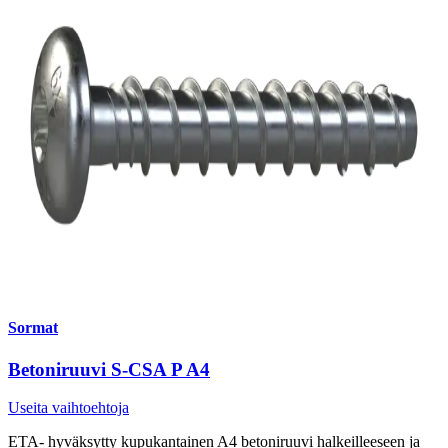
Sormat
Betoniruuvi S-CSA P A4
Useita vaihtoehtoja
ETA- hyväksytty kupukantainen A4 betoniruuvi halkeilleeseen ja