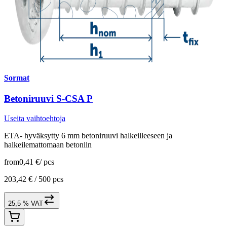
Sormat
Betoniruuvi S-CSA P
Useita vaihtoehtoja
ETA- hyväksytty 6 mm betoniruuvi halkeilleeseen ja
halkeilemattomaan betoniin
from
0,41 €
/
pcs
203,42 € /
500 pcs
25,5 % VAT