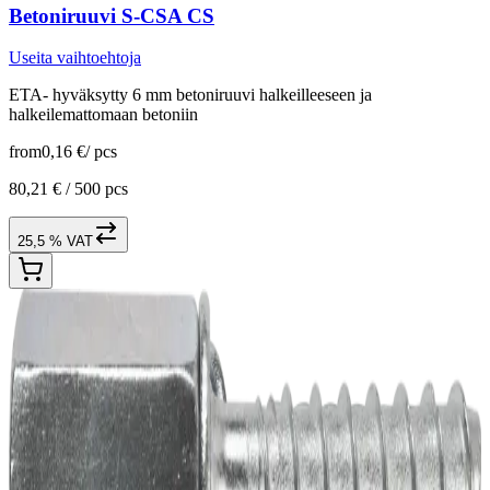
Betoniruuvi S-CSA CS
Useita vaihtoehtoja
ETA- hyväksytty 6 mm betoniruuvi halkeilleeseen ja
halkeilemattomaan betoniin
from
0,16 €
/
pcs
80,21 € /
500 pcs
25,5 % VAT