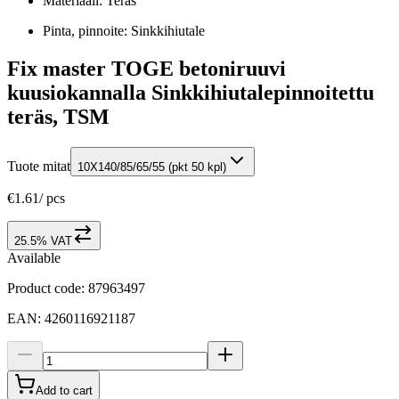
Materiaali: Teräs
Pinta, pinnoite: Sinkkihiutale
Fix master TOGE betoniruuvi
kuusiokannalla Sinkkihiutalepinnoitettu
teräs, TSM
Tuote mitat
10X140/85/65/55 (pkt 50 kpl)
€1.61
/
pcs
25.5% VAT
Available
Product code
:
87963497
EAN
:
4260116921187
Add to cart