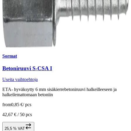
Sormat
Betoniruuvi S-CSA I
Useita vaihtoehtoja
ETA- hyväksytty 6 mm sisäkierrebetoniruuvi halkeilleeseen ja
halkeilemattomaan betoniin
from
0,85 €
/
pcs
42,67 € /
50 pcs
25,5 % VAT