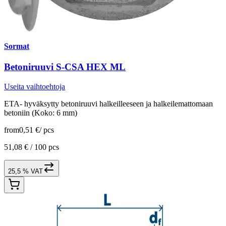
Sormat
Betoniruuvi S-CSA HEX ML
Useita vaihtoehtoja
ETA- hyväksytty betoniruuvi halkeilleeseen ja halkeilemattomaan
betoniin (Koko: 6 mm)
from
0,51 €
/
pcs
51,08 € /
100 pcs
25,5 % VAT