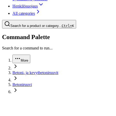
Henkilösuojaus
All categories
Search for a product or category...
Ctrl+
K
Command Palette
Search for a command to run...
More
Betoni- ja kevytbetoniruuvit
Betoniruuvi