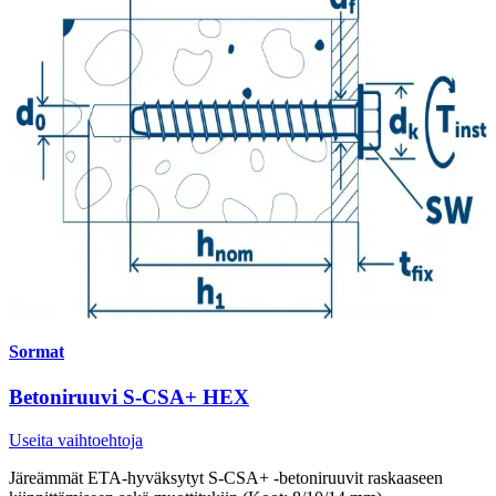
Sormat
Betoniruuvi S-CSA+ HEX
Useita vaihtoehtoja
Järeämmät ETA-hyväksytyt S-CSA+ -betoniruuvit raskaaseen