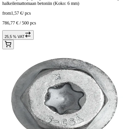
halkeilemattomaan betoniin (Koko: 6 mm)
from
1,57 €
/
pcs
786,77 € /
500 pcs
25,5 % VAT