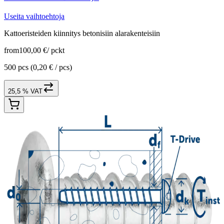
Useita vaihtoehtoja
Kattoeristeiden kiinnitys betonisiin alarakenteisiin
from
100,00 €
/
pckt
500 pcs
(0,20 € / pcs)
25,5 % VAT