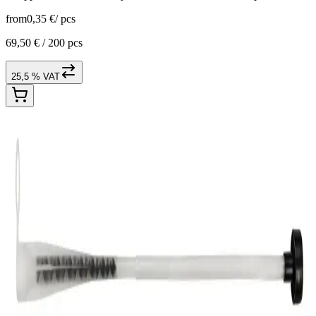
from
0,35 €
/
pcs
69,50 € /
200 pcs
25,5 % VAT