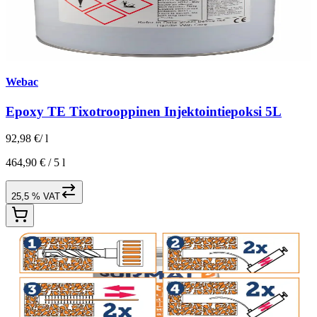
Webac
Epoxy TE Tixotrooppinen Injektointiepoksi 5L
92,98 €
/
l
464,90 € /
5 l
25,5 % VAT