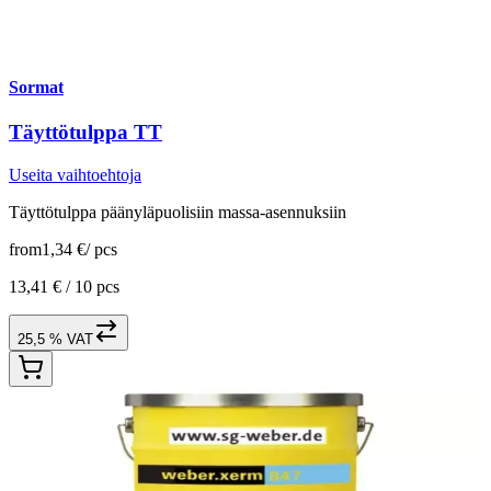
Sormat
Täyttötulppa TT
Useita vaihtoehtoja
Täyttötulppa päänyläpuolisiin massa-asennuksiin
from
1,34 €
/
pcs
13,41 € /
10 pcs
25,5 % VAT