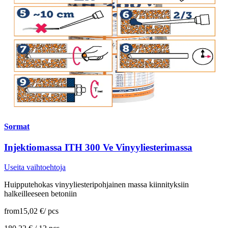
Sormat
Injektiomassa ITH 300 Ve Vinyyliesterimassa
Useita vaihtoehtoja
Huipputehokas vinyyliesteripohjainen massa kiinnityksiin
halkeilleeseen betoniin
from
15,02 €
/
pcs