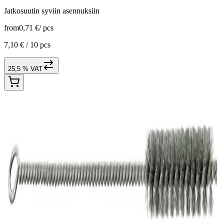
Jatkosuutin syviin asennuksiin
from
0,71 €
/
pcs
7,10 € /
10 pcs
25,5 % VAT