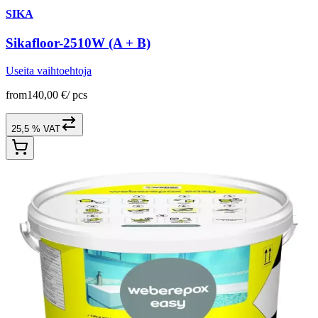
SIKA
Sikafloor-2510W (A + B)
Useita vaihtoehtoja
from
140,00 €
/
pcs
25,5 % VAT