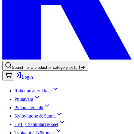
Search for a product or category...
Ctrl+
K
Login
Rakennustarvikkeet
Puutavara
Pintamateriaalit
Kylpyhuone & Sauna
LVI ja Sähkötarvikkeet
Työkalut / Työkoneet