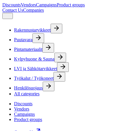
Discounts
Vendors
Campaigns
Product groups
Contact Us
Companies
Rakennustarvikkeet
Puutavara
Pintamateriaalit
Kylpyhuone & Sauna
LVI ja Sähkötarvikkeet
Työkalut / Työkoneet
Henkilösuojaus
All categories
Discounts
Vendors
Campaigns
Product groups