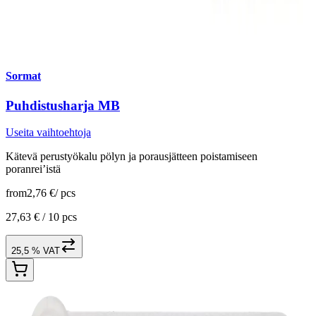
Sormat
Puhdistusharja MB
Useita vaihtoehtoja
Kätevä perustyökalu pölyn ja porausjätteen poistamiseen
poranrei’istä
from
2,76 €
/
pcs
27,63 € /
10 pcs
25,5 % VAT