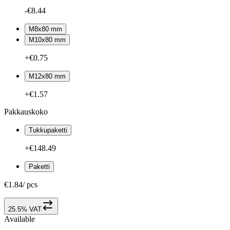
-€8.44
M8x80 mm
M10x80 mm
+€0.75
M12x80 mm
+€1.57
Pakkauskoko
Tukkupaketti
+€148.49
Paketti
€1.84
/
pcs
25.5% VAT
Available