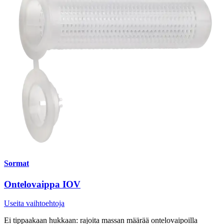
Sormat
Ontelovaippa IOV
Useita vaihtoehtoja
Ei tippaakaan hukkaan: rajoita massan määrää ontelovaipoilla