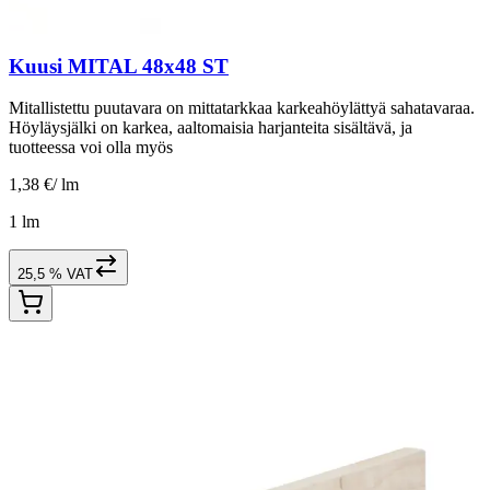
Kuusi MITAL 48x48 ST
Mitallistettu puutavara on mittatarkkaa karkeahöylättyä sahatavaraa.
Höyläysjälki on karkea, aaltomaisia harjanteita sisältävä, ja
tuotteessa voi olla myös
1,38 €
/
lm
1 lm
25,5 % VAT