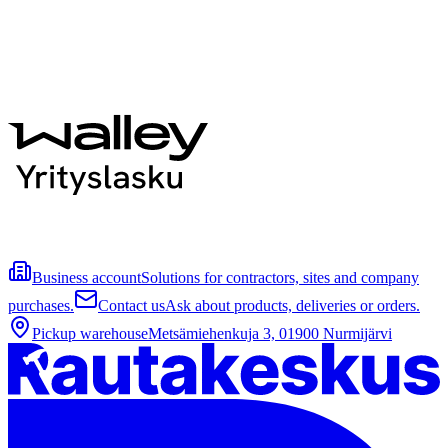
Business account
Solutions for contractors, sites and company
purchases.
Contact us
Ask about products, deliveries or orders.
Pickup warehouse
Metsämiehenkuja 3, 01900 Nurmijärvi