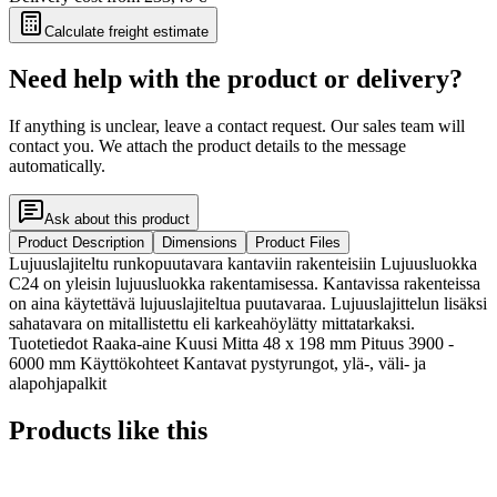
Calculate freight estimate
Need help with the product or delivery?
If anything is unclear, leave a contact request. Our sales team will
contact you. We attach the product details to the message
automatically.
Ask about this product
Product Description
Dimensions
Product Files
Lujuuslajiteltu runkopuutavara kantaviin rakenteisiin Lujuusluokka
C24 on yleisin lujuusluokka rakentamisessa. Kantavissa rakenteissa
on aina käytettävä lujuuslajiteltua puutavaraa. Lujuuslajittelun lisäksi
sahatavara on mitallistettu eli karkeahöylätty mittatarkaksi.
Tuotetiedot Raaka-aine Kuusi Mitta 48 x 198 mm Pituus 3900 -
6000 mm Käyttökohteet Kantavat pystyrungot, ylä-, väli- ja
alapohjapalkit
Products like this