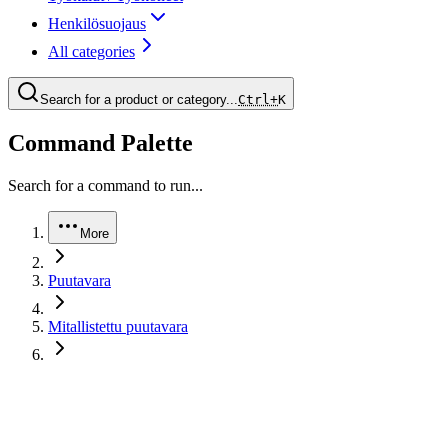
Henkilösuojaus
All categories
Search for a product or category...
Ctrl+
K
Command Palette
Search for a command to run...
More
Puutavara
Mitallistettu puutavara