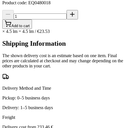
Product code
:
EQ0480018
Add to cart
×
4.5 lm
=
4.5
lm
/
€23.53
Shipping Information
The shown delivery cost is an estimate based on one item. Final
prices are calculated at checkout and may change depending on the
other products in your cart.
Delivery Method and Time
Pickup: 0–5 business days
Delivery: 1–5 business days
Freight
Delivery cost from
233,46 €