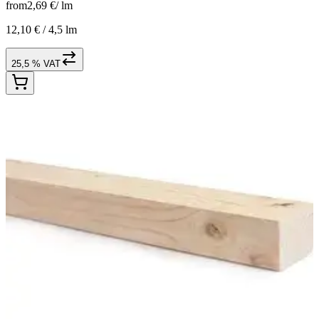
from
2,69 €
/
lm
12,10 € /
4,5 lm
25,5 % VAT