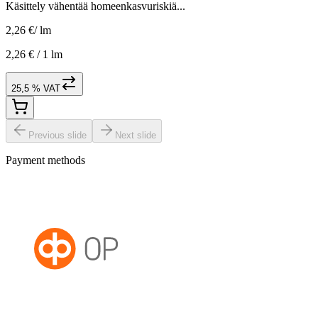
Käsittely vähentää homeenkasvuriskiä...
2,26 €
/
lm
2,26 € /
1 lm
25,5 % VAT
Previous slide
Next slide
Payment methods