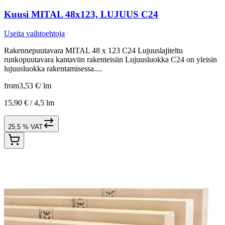
Kuusi MITAL 48x123, LUJUUS C24
Useita vaihtoehtoja
Rakennepuutavara MITAL 48 x 123 C24 Lujuuslajiteltu
runkopuutavara kantaviin rakenteisiin Lujuusluokka C24 on yleisin
lujuusluokka rakentamisessa....
from
3,53 €
/
lm
15,90 € /
4,5 lm
25,5 % VAT