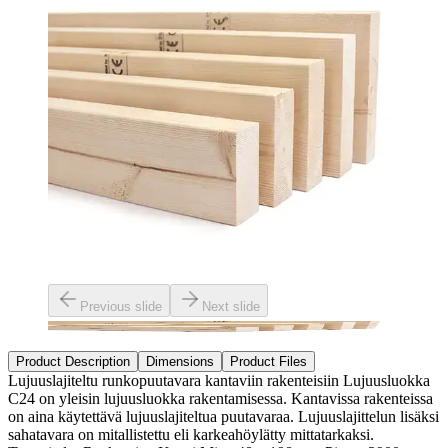
Previous slide
Next slide
Product Description
Dimensions
Product Files
Lujuuslajiteltu runkopuutavara kantaviin rakenteisiin Lujuusluokka
C24 on yleisin lujuusluokka rakentamisessa. Kantavissa rakenteissa
on aina käytettävä lujuuslajiteltua puutavaraa. Lujuuslajittelun lisäksi
sahatavara on mitallistettu eli karkeahöylätty mittatarkaksi.