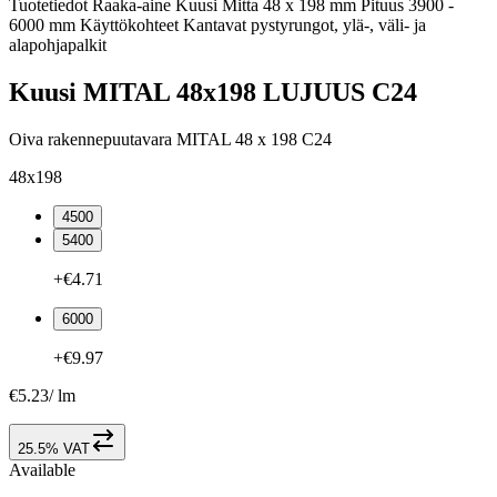
Tuotetiedot Raaka-aine Kuusi Mitta 48 x 198 mm Pituus 3900 -
6000 mm Käyttökohteet Kantavat pystyrungot, ylä-, väli- ja
alapohjapalkit
Kuusi MITAL 48x198 LUJUUS C24
Oiva rakennepuutavara MITAL 48 x 198 C24
48x198
4500
5400
+€4.71
6000
+€9.97
€5.23
/
lm
25.5% VAT
Available