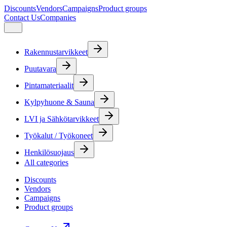
Discounts
Vendors
Campaigns
Product groups
Contact Us
Companies
Rakennustarvikkeet
Puutavara
Pintamateriaalit
Kylpyhuone & Sauna
LVI ja Sähkötarvikkeet
Työkalut / Työkoneet
Henkilösuojaus
All categories
Discounts
Vendors
Campaigns
Product groups