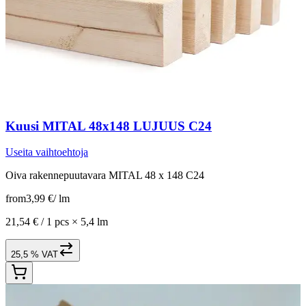
Kuusi MITAL 48x148 LUJUUS C24
Useita vaihtoehtoja
Oiva rakennepuutavara MITAL 48 x 148 C24
from
3,99 €
/
lm
21,54 € /
1 pcs
×
5,4 lm
25,5 % VAT