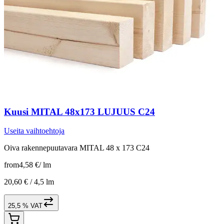
Kuusi MITAL 48x173 LUJUUS C24
Useita vaihtoehtoja
Oiva rakennepuutavara MITAL 48 x 173 C24
from
4,58 €
/
lm
20,60 € /
4,5 lm
25,5 % VAT