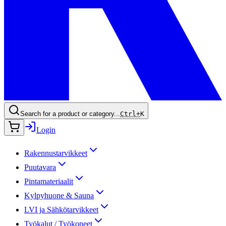
Search for a product or category...
Ctrl+
K
Login
Rakennustarvikkeet
Puutavara
Pintamateriaalit
Kylpyhuone & Sauna
LVI ja Sähkötarvikkeet
Työkalut / Työkoneet