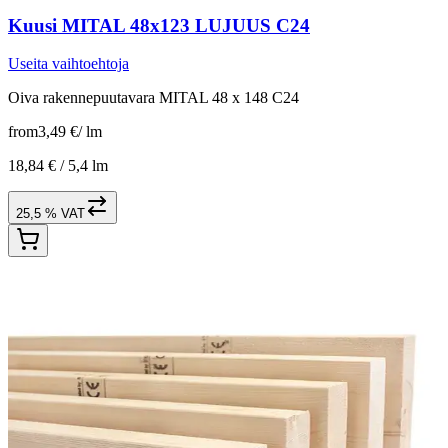
Kuusi MITAL 48x123 LUJUUS C24
Useita vaihtoehtoja
Oiva rakennepuutavara MITAL 48 x 148 C24
from
3,49 €
/
lm
18,84 € /
5,4 lm
25,5 % VAT