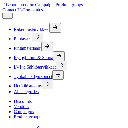
Discounts
Vendors
Campaigns
Product groups
Contact Us
Companies
Rakennustarvikkeet
Puutavara
Pintamateriaalit
Kylpyhuone & Sauna
LVI ja Sähkötarvikkeet
Työkalut / Työkoneet
Henkilösuojaus
All categories
Discounts
Vendors
Campaigns
Product groups