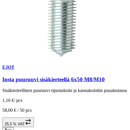
EJOT
Insta puuruuvi sisäkierteellä 6x50 M8/M10
Sisäkierteellinen puuruuvi ripustuksiin ja kannakointiin puualustassa
1,16 €
/
pcs
58,00 € /
50 pcs
25,5 % VAT