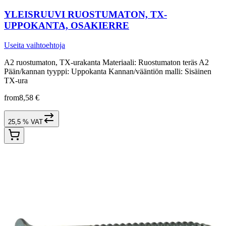
YLEISRUUVI RUOSTUMATON, TX-
UPPOKANTA, OSAKIERRE
Useita vaihtoehtoja
A2 ruostumaton, TX-urakanta Materiaali: Ruostumaton teräs A2
Pään/kannan tyyppi: Uppokanta Kannan/vääntiön malli: Sisäinen
TX-ura
from
8,58 €
25,5 % VAT