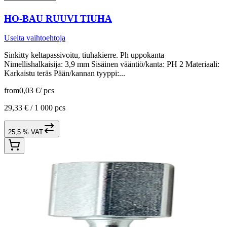
HO-BAU RUUVI TIUHA
Useita vaihtoehtoja
Sinkitty keltapassivoitu, tiuhakierre. Ph uppokanta
Nimellishalkaisija: 3,9 mm Sisäinen vääntiö/kanta: PH 2 Materiaali:
Karkaistu teräs Pään/kannan tyyppi:...
from
0,03 €
/
pcs
29,33 € /
1 000 pcs
25,5 % VAT