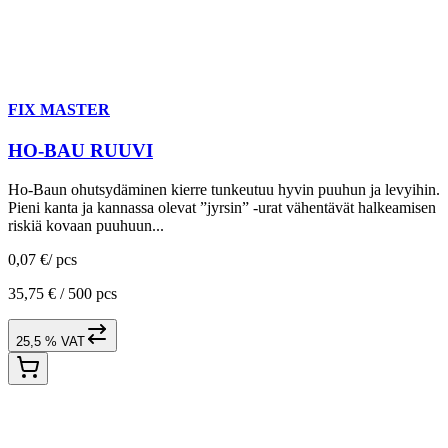
FIX MASTER
HO-BAU RUUVI
Ho-Baun ohutsydäminen kierre tunkeutuu hyvin puuhun ja levyihin.
Pieni kanta ja kannassa olevat ”jyrsin” -urat vähentävät halkeamisen
riskiä kovaan puuhuun...
0,07 €
/
pcs
35,75 € /
500 pcs
25,5 % VAT