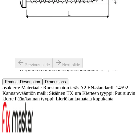
Previous slide
Next slide
Product Description
Dimensions
osakierre Materiaali: Ruostumaton teräs A2 EN-standardi: 14592
Kannan/vääntiön malli: Sisäinen TX-ura Kierteen tyyppi: Puuruuvin
kierre Pään/kannan tyyppi: Lieriökanta/matala kupukanta