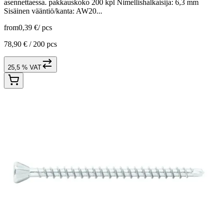
asennettaessa. pakkauskoko 200 kpl Nimellishalkaisija: 6,3 mm
Sisäinen vääntiö/kanta: AW20...
from
0,39 €
/
pcs
78,90 € /
200 pcs
25,5 % VAT