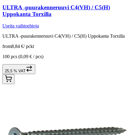
ULTRA -puurakenneruuvi C4(VH) / C5(H)
Uppokanta Torxilla
Useita vaihtoehtoja
ULTRA -puurakenneruuvi C4(VH) / C5(H) Uppokanta Torxilla
from
8,84 €
/
pckt
100 pcs
(0,09 € / pcs)
25,5 % VAT