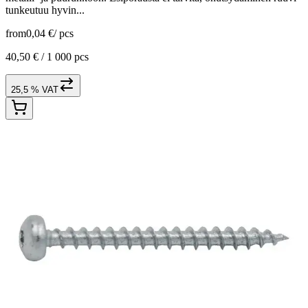
tunkeutuu hyvin...
from
0,04 €
/
pcs
40,50 € /
1 000 pcs
25,5 % VAT