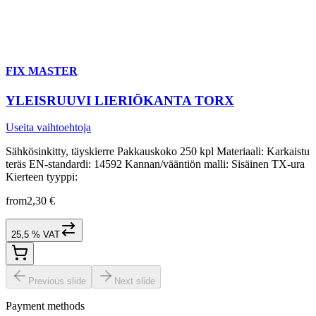
FIX MASTER
YLEISRUUVI LIERIÖKANTA TORX
Useita vaihtoehtoja
Sähkösinkitty, täyskierre Pakkauskoko 250 kpl Materiaali: Karkaistu
teräs EN-standardi: 14592 Kannan/vääntiön malli: Sisäinen TX-ura
Kierteen tyyppi:
from
2,30 €
25,5 % VAT
Previous slide
Next slide
Payment methods