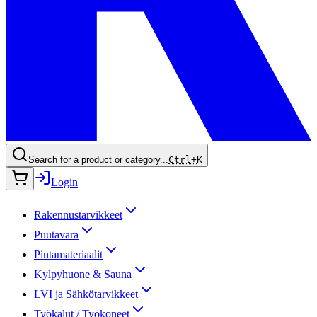
Search for a product or category...
Ctrl+
K
Login
Rakennustarvikkeet
Puutavara
Pintamateriaalit
Kylpyhuone & Sauna
LVI ja Sähkötarvikkeet
Työkalut / Työkoneet