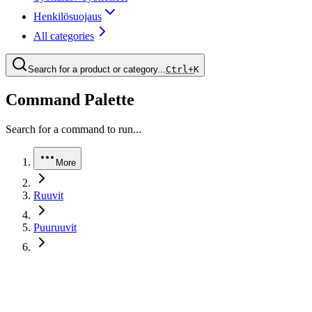
Henkilösuojaus
All categories
Search for a product or category...
Ctrl+
K
Command Palette
Search for a command to run...
More
Ruuvit
Puuruuvit