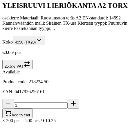
YLEISRUUVI LIERIÖKANTA A2 TORX
osakierre Materiaali: Ruostumaton teräs A2 EN-standardi: 14592
Kannan/vääntiön malli: Sisäinen TX-ura Kierteen tyyppi: Puuruuvin
kierre Pään/kannan tyyppi:...
Koko
4x50 (TX20)
€0.05
/
pcs
25.5% VAT
Available
Product code
:
218224 50
EAN
:
6417926256161
Add to cart
×
200 pcs
=
200
pcs
/
€10.25