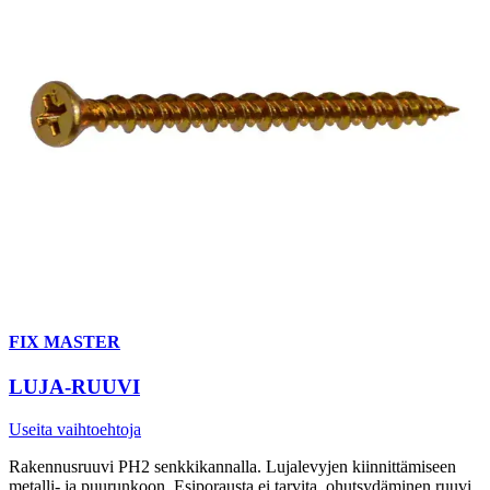
FIX MASTER
LUJA-RUUVI
Useita vaihtoehtoja
Rakennusruuvi PH2 senkkikannalla. Lujalevyjen kiinnittämiseen
metalli- ja puurunkoon. Esiporausta ei tarvita, ohutsydäminen ruuvi