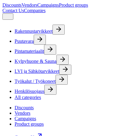
Discounts
Vendors
Campaigns
Product groups
Contact Us
Companies
Rakennustarvikkeet
Puutavara
Pintamateriaalit
Kylpyhuone & Sauna
LVI ja Sähkötarvikkeet
Työkalut / Työkoneet
Henkilösuojaus
All categories
Discounts
Vendors
Campaigns
Product groups