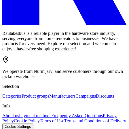
Rautakeskus is a reliable player in the hardware store industry,
serving everyone from home renovators to businesses. We have
products for every need. Explore our selection and welcome to
enjoy a hassle-free shopping experience!
We operate from Nurmijarvi and serve customers through our own
pickup warehouse.
Selection
Categories
Product groups
Manufacturers
Campaigns
Discounts
Info
About us
Payment methods
Frequently Asked Questions
Privacy
Policy
Cookie Policy
Terms of Use
Terms and Conditions of Delivery
Cookie Settings