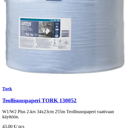
Tork
Teollisuuspaperi TORK 130052
W1/W2 Plus 2-krs 34x23cm 255m Teollisuuspaperi vaativaan
käyttöön.
43,00 €
/
pcs