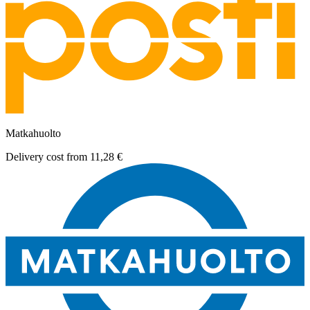
Matkahuolto
Delivery cost from
11,28 €