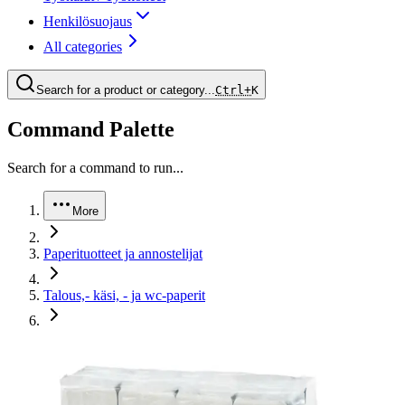
Henkilösuojaus
All categories
Search for a product or category...
Ctrl+
K
Command Palette
Search for a command to run...
More
Paperituotteet ja annostelijat
Talous,- käsi, - ja wc-paperit