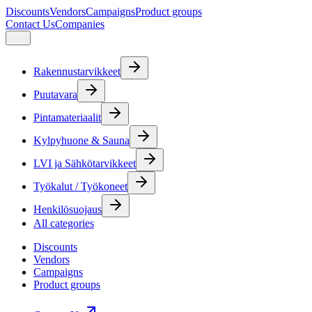
Discounts
Vendors
Campaigns
Product groups
Contact Us
Companies
Rakennustarvikkeet
Puutavara
Pintamateriaalit
Kylpyhuone & Sauna
LVI ja Sähkötarvikkeet
Työkalut / Työkoneet
Henkilösuojaus
All categories
Discounts
Vendors
Campaigns
Product groups