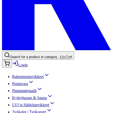
Search for a product or category...
Ctrl+
K
Login
Rakennustarvikkeet
Puutavara
Pintamateriaalit
Kylpyhuone & Sauna
LVI ja Sähkötarvikkeet
Työkalut / Työkoneet