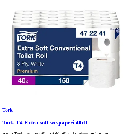
Tork
Tork T4 Extra soft wc-paperi 40rll
Anna Tork wc-paperilla asiakkaillesi kotoisaa mukavuutta.